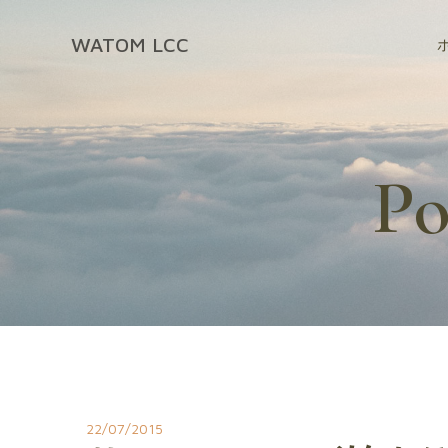
コ
ン
WATOM LCC
テ
ン
ツ
へ
ス
Po
キ
ッ
プ
22/07/2015