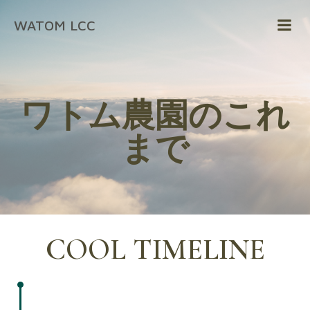
コ
WATOM LCC
ン
テ
ン
ツ
へ
ワトム農園のこれ
ス
キ
まで
ッ
プ
COOL TIMELINE