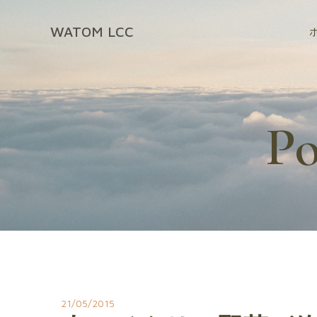
コ
ン
WATOM LCC
テ
ン
ツ
へ
ス
Po
キ
ッ
プ
21/05/2015