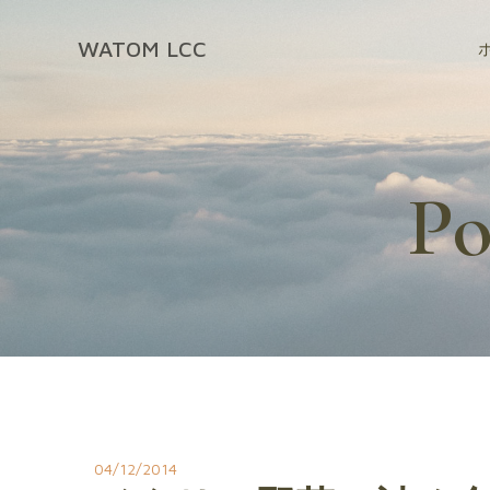
コ
ン
WATOM LCC
テ
ン
ツ
へ
ス
Po
キ
ッ
プ
04/12/2014