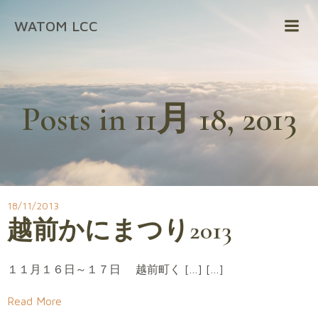
コ
WATOM LCC
ン
テ
ン
ツ
へ
Posts in 11月 18, 2013
ス
キ
ッ
プ
18/11/2013
越前かにまつり2013
１１月１６日～１７日 越前町く […] […]
Read More