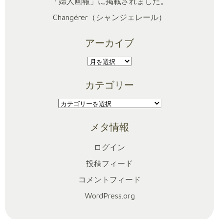
「婦人画報」に掲載されました。
Changérer（シャンジェレール）
アーカイブ
ア
ー
カテゴリー
カ
イ
カ
ブ
テ
メタ情報
ゴ
リ
ログイン
ー
投稿フィード
コメントフィード
WordPress.org