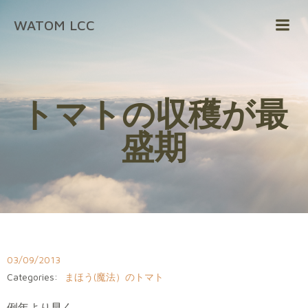
コ
WATOM LCC
ン
テ
ン
ツ
へ
トマトの収穫が最
ス
キ
盛期
ッ
プ
03/09/2013
Categories:
まほう(魔法）のトマト
例年より早く