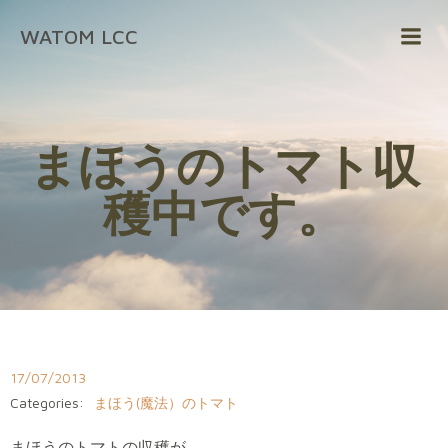
コ
WATOM LCC
ン
テ
ン
ツ
へ
まほうのトマト収
ス
キ
穫中です。
ッ
プ
17/07/2013
Categories:
まほう(魔法）のトマト
まほうのトマトの収穫が