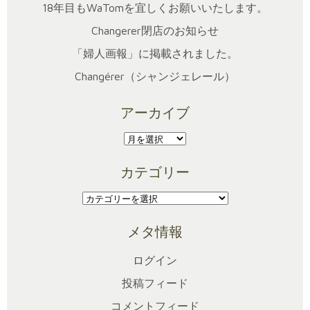
18年目もWaTomを宜しくお願いいたします。
Changerer閉店のお知らせ
「婦人画報」に掲載されました。
Changérer（シャンジェレール）
アーカイブ
ア
ー
カテゴリー
カ
イ
カ
ブ
テ
メタ情報
ゴ
リ
ログイン
ー
投稿フィード
コメントフィード