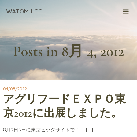
コ
WATOM LCC
ン
テ
ン
ツ
へ
Posts in 8月 4, 2012
ス
キ
ッ
プ
04/08/2012
アグリフードＥＸＰＯ東
京2012に出展しました。
8月2日3日に東京ビッグサイトで […] […]