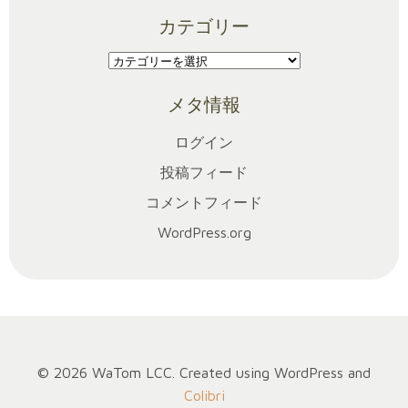
ー
カテゴリー
カ
イ
カ
ブ
テ
メタ情報
ゴ
リ
ログイン
ー
投稿フィード
コメントフィード
WordPress.org
© 2026 WaTom LCC. Created using WordPress and
Colibri