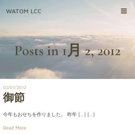
コ
WATOM LCC
ン
テ
ン
ツ
へ
Posts in 1月 2, 2012
ス
キ
ッ
プ
02/01/2012
御節
今年もおせちを作りました。 昨年 […] […]
Read More