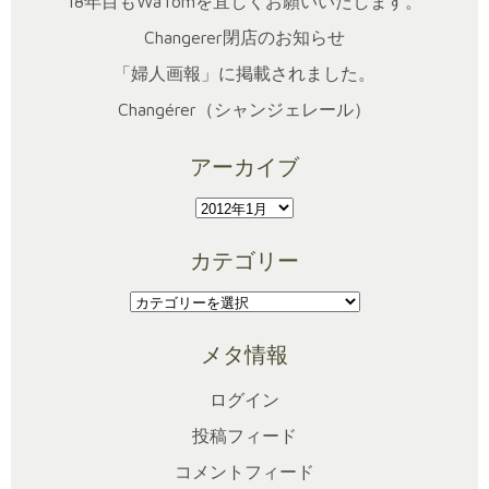
18年目もWaTomを宜しくお願いいたします。
Changerer閉店のお知らせ
「婦人画報」に掲載されました。
Changérer（シャンジェレール）
アーカイブ
ア
ー
カテゴリー
カ
イ
カ
ブ
テ
メタ情報
ゴ
リ
ログイン
ー
投稿フィード
コメントフィード