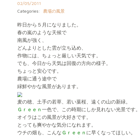
02/05/2011
Categories:
農場の風景
昨日から５月になりました。
春の嵐のような天候で
南風が強く、
どんよりとした雲が立ち込め、
作物には、ちょっと厳しい天気です。
でも、今日から天気は回復の方向の様子。
ちょっと安心です。
農場に通う途中で
緑鮮やかな風景があります。
麦の穂、土手の若草、若い葉桜、遠くの山の新緑。
Ｇｒｅｅｎ
一色で、この時期にしか見れない光景です
オイラはこの風景が大好きです。
とっても爽やかな気分になれます。
ウチの畑も、こんな
Ｇｒｅｅｎ
に早くなってほしい。