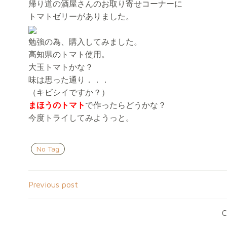
帰り道の酒屋さんのお取り寄せコーナーに
トマトゼリーがありました。
勉強の為、購入してみました。
高知県のトマト使用。
大玉トマトかな？
味は思った通り．．．
（キビシイですか？）
まほうのトマト
で作ったらどうかな？
今度トライしてみようっと。
No Tag
Post
Previous post
navigation
C