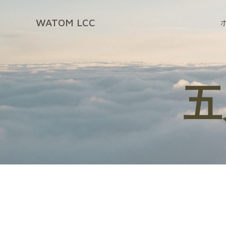
コ
ン
WATOM LCC
テ
ン
ツ
へ
ス
五
キ
ッ
プ