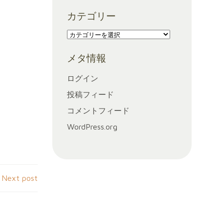
ー
カテゴリー
カ
イ
カ
ブ
テ
メタ情報
ゴ
リ
ログイン
ー
投稿フィード
コメントフィード
WordPress.org
Next post