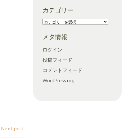
ー
カテゴリー
カ
イ
カ
ブ
テ
メタ情報
ゴ
リ
ログイン
ー
投稿フィード
コメントフィード
WordPress.org
Next post