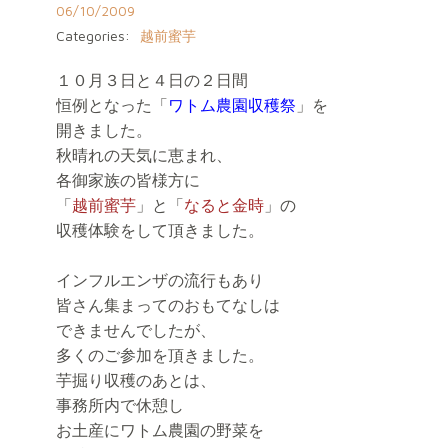
06/10/2009
Categories:
越前蜜芋
１０月３日と４日の２日間
恒例となった「
ワトム農園収穫祭
」を
開きました。
秋晴れの天気に恵まれ、
各御家族の皆様方に
「
越前蜜芋
」と「
なると金時
」の
収穫体験をして頂きました。
インフルエンザの流行もあり
皆さん集まってのおもてなしは
できませんでしたが、
多くのご参加を頂きました。
芋掘り収穫のあとは、
事務所内で休憩し
お土産にワトム農園の野菜を