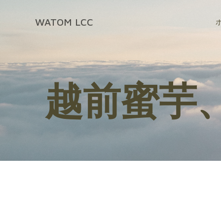
コ
ン
WATOM LCC
テ
ン
ツ
へ
ス
越前蜜芋
キ
ッ
プ