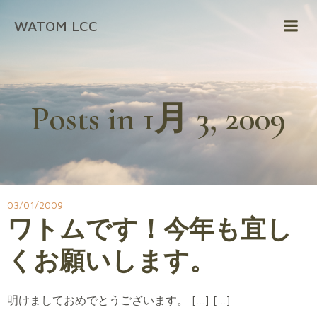
コ
WATOM LCC
ン
テ
ン
ツ
へ
Posts in 1月 3, 2009
ス
キ
ッ
プ
03/01/2009
ワトムです！今年も宜し
くお願いします。
明けましておめでとうございます。 […] […]