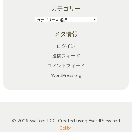
ー
カテゴリー
カ
イ
カ
ブ
テ
メタ情報
ゴ
リ
ログイン
ー
投稿フィード
コメントフィード
WordPress.org
© 2026 WaTom LCC. Created using WordPress and
Colibri