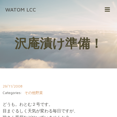
コ
WATOM LCC
ン
テ
ン
ツ
へ
沢庵漬け準備！
ス
キ
ッ
プ
29/11/2008
Categories:
その他野菜
どうも。わとむ２号です。
目まぐるしく天気が変わる毎日ですが、