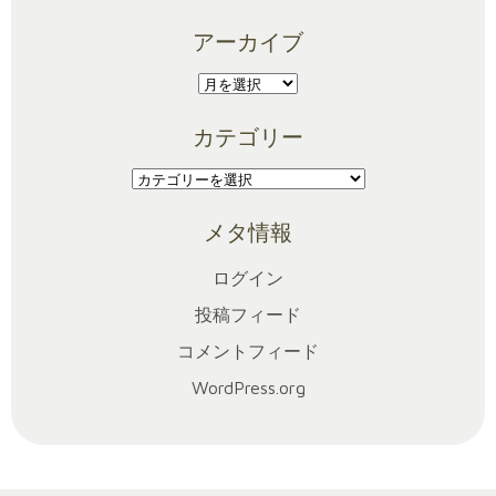
アーカイブ
ア
ー
カテゴリー
カ
イ
カ
ブ
テ
メタ情報
ゴ
リ
ログイン
ー
投稿フィード
コメントフィード
WordPress.org