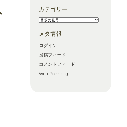
ー
カテゴリー
カ
ト
イ
カ
ブ
テ
メタ情報
ゴ
リ
ログイン
ー
投稿フィード
コメントフィード
WordPress.org