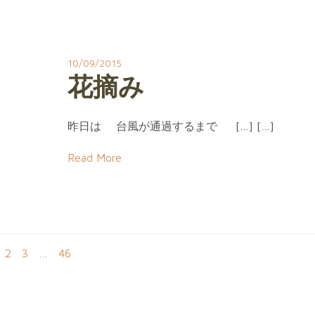
10/09/2015
花摘み
昨日は 台風が通過するまで […] […]
Read More
age
Page
Page
Page
2
3
…
46