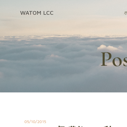
コ
ン
WATOM LCC
テ
ン
ツ
へ
ス
Po
キ
ッ
プ
05/10/2015