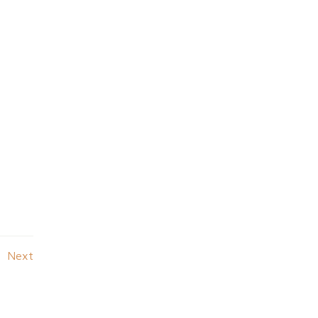
Posts
Next
navigation