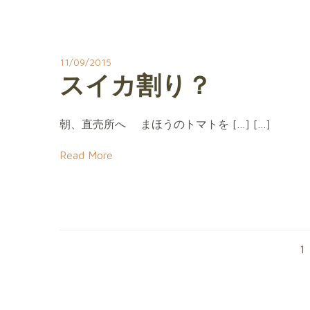
11/09/2015
スイカ割り？
朝、直売所へ まほうのトマトを […] […]
Read More
Posts
P
1
navigation