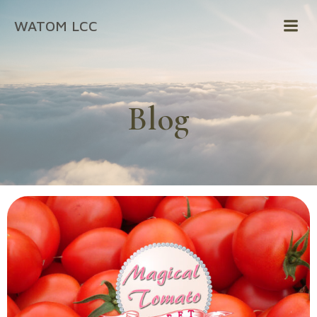
コ
WATOM LCC
ン
テ
ン
ツ
へ
Blog
ス
キ
ッ
プ