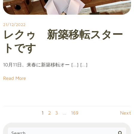
21/12/2022
レクゥ 新築移転スター
トです
10月11日、来春に新築移転オー […] […]
Read More
Posts
Po
Page
Page
Page
Page
1
2
3
…
169
Next
navigation
na
Search