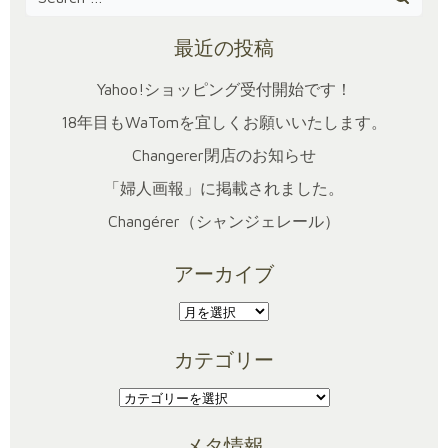
for:
最近の投稿
Yahoo!ショッピング受付開始です！
18年目もWaTomを宜しくお願いいたします。
Changerer閉店のお知らせ
「婦人画報」に掲載されました。
Changérer（シャンジェレール）
アーカイブ
ア
ー
カテゴリー
カ
イ
カ
ブ
テ
メタ情報
ゴ