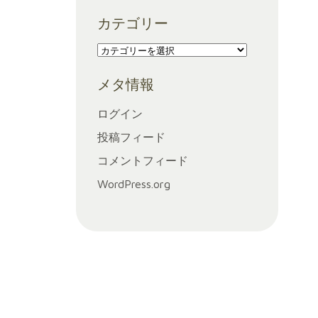
ー
カテゴリー
カ
イ
カ
ブ
テ
メタ情報
ゴ
リ
ログイン
ー
投稿フィード
コメントフィード
WordPress.org