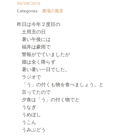
06/08/2015
Categories:
農場の風景
昨日は今年２度目の
土用丑の日
暑い午後には
福井は豪雨で
警報がでていましたが
畑は全く降らず
暑い暑い一日でした。
ラジオで
「う」の付くも物を食べましょう。と
言ってたので
夕食は「う」の付く物でと
うなぎ
うめぼし
うこん
うみぶどう