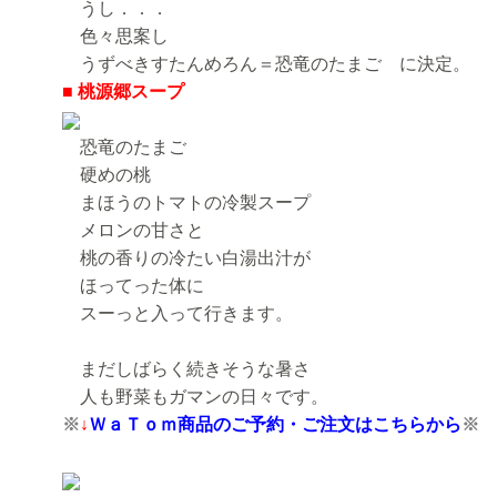
うし．．．
色々思案し
うずべきすたんめろん＝恐竜のたまご に決定。
■ 桃源郷スープ
恐竜のたまご
硬めの桃
まほうのトマトの冷製スープ
メロンの甘さと
桃の香りの冷たい白湯出汁が
ほってった体に
スーっと入って行きます。
まだしばらく続きそうな暑さ
人も野菜もガマンの日々です。
※
↓
ＷａＴｏｍ商品のご予約・ご注文はこちらから
※