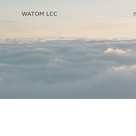
コ
ン
WATOM LCC
テ
ン
ツ
へ
ス
キ
ッ
プ