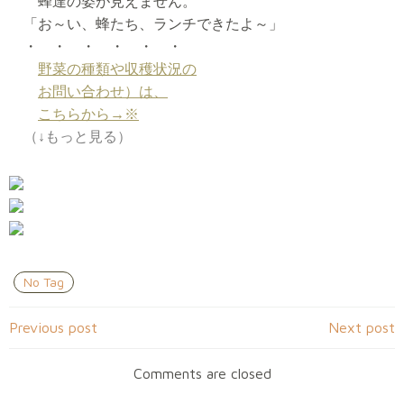
蜂達の姿が見えません。
「お～い、蜂たち、ランチできたよ～」
・ ・ ・ ・ ・ ・
野菜の種類や収穫状況の
お問い合わせ）は、
こちらから→※
（↓もっと見る）
No Tag
Post
Post
Previous post
Next post
navigation
navigation
Comments are closed