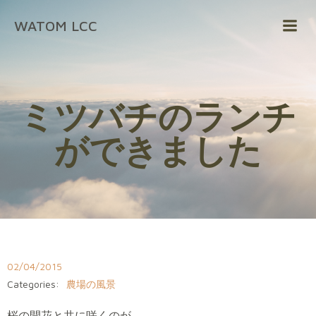
コ
WATOM LCC
ン
テ
ン
ツ
へ
ミツバチのランチ
ス
キ
ができました
ッ
プ
02/04/2015
Categories:
農場の風景
桜の開花と共に咲くのが