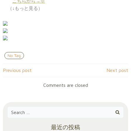
こちらから→※
（↓もっと見る）
No Tag
Post
Post
Previous post
Next post
navigation
navigation
Comments are closed
Search
for:
最近の投稿