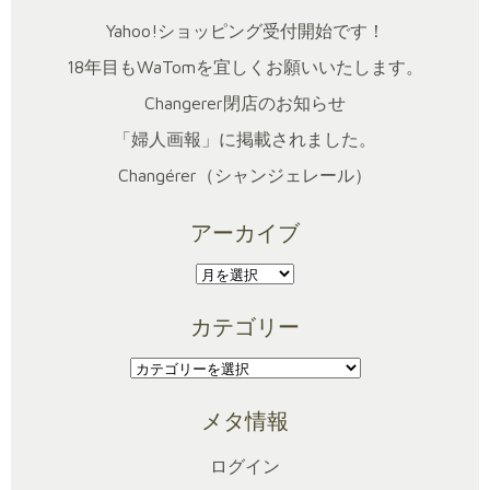
Yahoo!ショッピング受付開始です！
18年目もWaTomを宜しくお願いいたします。
Changerer閉店のお知らせ
「婦人画報」に掲載されました。
Changérer（シャンジェレール）
アーカイブ
ア
ー
カテゴリー
カ
イ
カ
ブ
テ
メタ情報
ゴ
リ
ログイン
ー