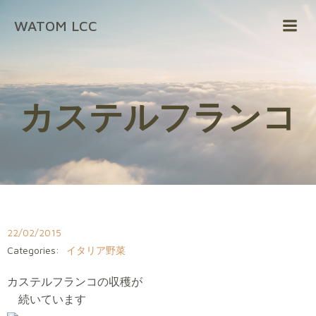
コ
WATOM LCC
ン
テ
ン
ツ
へ
カステルフランコ
ス
キ
ッ
プ
22/02/2015
Categories:
イタリア野菜
カステルフランコの収穫が
続いています