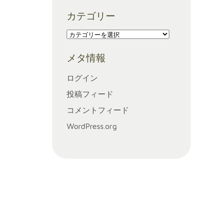
ー
カテゴリー
カ
イ
カ
ブ
テ
メタ情報
ゴ
リ
ログイン
ー
投稿フィード
コメントフィード
WordPress.org