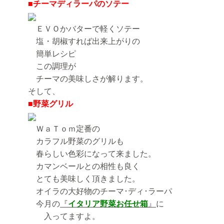
■チーマディラーパのソテー
ＥＶＯかバターで軽くソテー
塩・胡椒すれば出来上がりの
簡単レシピ
この調理が
チーマの美味しさが解ります。
そして、
■野菜グリル
ＷａＴｏｍ定番の
カラフル野菜のグリルも
春らしい色彩になって来ました。
カマンベールとの相性も良く
とても美味しく頂きました。
オイラの大好物のチーマ･ディ･ラーパ
今月の
『
イタリア野菜お任せ箱
』
に
入ってますよ。