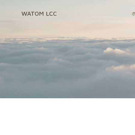
コ
ン
WATOM LCC
テ
ン
ツ
へ
ス
キ
ッ
プ