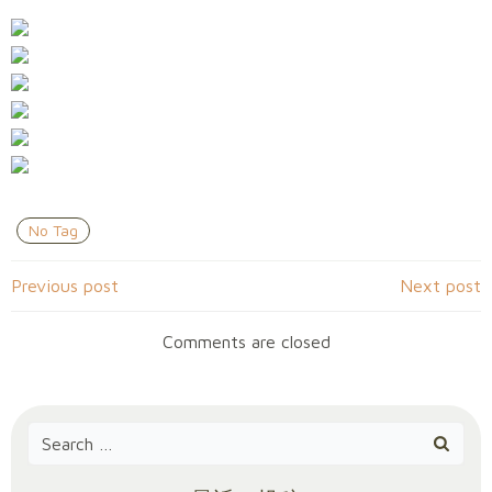
No Tag
Post
Post
Previous post
Next post
navigation
navigation
Comments are closed
Search
for: