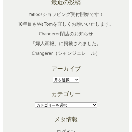
最近の投稿
Yahoo!ショッピング受付開始です！
18年目もWaTomを宜しくお願いいたします。
Changerer閉店のお知らせ
「婦人画報」に掲載されました。
Changérer（シャンジェレール）
アーカイブ
ア
ー
カテゴリー
カ
イ
カ
ブ
テ
メタ情報
ゴ
リ
ログイン