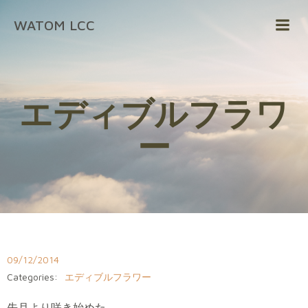
コ
WATOM LCC
ン
テ
ン
ツ
へ
エディブルフラワ
ス
キ
ー
ッ
プ
09/12/2014
Categories:
エディブルフラワー
先月より咲き始めた