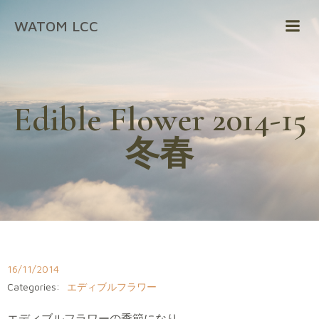
コ
WATOM LCC
ン
テ
ン
ツ
へ
Edible Flower 2014-15
ス
キ
冬春
ッ
プ
16/11/2014
Categories:
エディブルフラワー
エディブルフラワーの季節になり