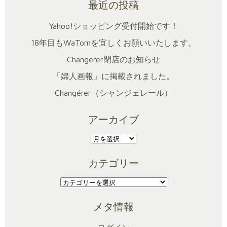
最近の投稿
Yahoo!ショッピング受付開始です！
18年目もWaTomを宜しくお願いいたします。
Changerer閉店のお知らせ
「婦人画報」に掲載されました。
Changérer（シャンジェレール）
アーカイブ
ア
ー
カテゴリー
カ
イ
カ
ブ
テ
メタ情報
ゴ
リ