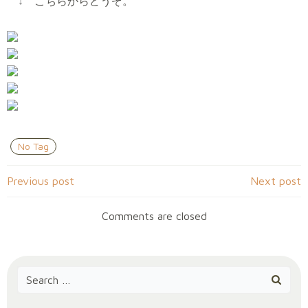
↓
こちらからどうぞ。
No Tag
Post
Post
Previous post
Next post
navigation
navigation
Comments are closed
Search
for: