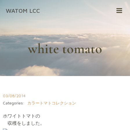
コ
WATOM LCC
ン
テ
ン
ツ
へ
white tomato
ス
キ
ッ
プ
03/08/2014
Categories:
カラートマトコレクション
ホワイトトマトの
収穫をしました。