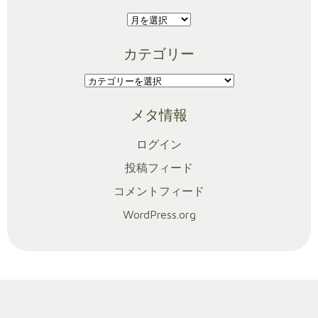
ア
ー
カテゴリー
カ
イ
カ
ブ
テ
メタ情報
ゴ
リ
ログイン
ー
投稿フィード
コメントフィード
WordPress.org