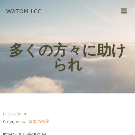
コ
WATOM LCC
ン
テ
ン
ツ
へ
多くの方々に助け
ス
キ
られ
ッ
プ
01/07/2014
Categories:
農場の風景
昨日は６月最後の日