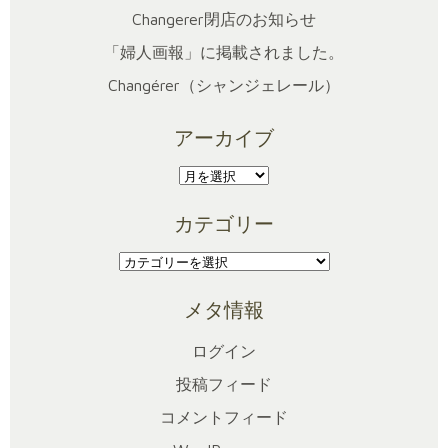
Changerer閉店のお知らせ
「婦人画報」に掲載されました。
Changérer（シャンジェレール）
アーカイブ
ア
ー
カテゴリー
カ
イ
カ
ブ
テ
メタ情報
ゴ
リ
ログイン
ー
投稿フィード
コメントフィード