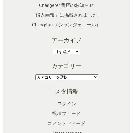
Changerer閉店のお知らせ
「婦人画報」に掲載されました。
Changérer（シャンジェレール）
アーカイブ
ア
ー
カテゴリー
カ
イ
カ
ブ
テ
メタ情報
ゴ
リ
ログイン
ー
投稿フィード
コメントフィード