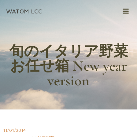
コ
WATOM LCC
ン
テ
ン
ツ
へ
旬のイタリア野菜
ス
キ
お任せ箱 New year
ッ
プ
version
11/01/2014