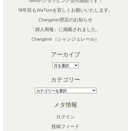
Yahoo!ショッピング受付開始です！
18年目もWaTomを宜しくお願いいたします。
Changerer閉店のお知らせ
「婦人画報」に掲載されました。
Changérer（シャンジェレール）
アーカイブ
ア
ー
カテゴリー
カ
イ
カ
ブ
テ
メタ情報
ゴ
リ
ログイン
ー
投稿フィード