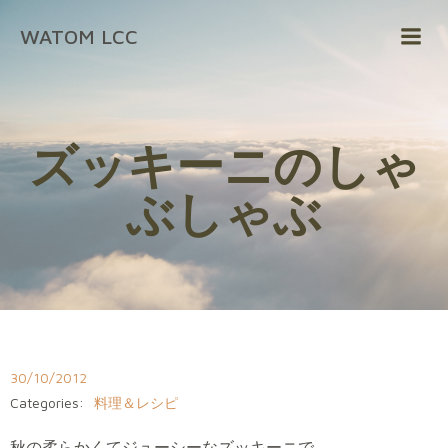
コ
WATOM LCC
ン
テ
ン
ツ
へ
ズッキーニのしゃ
ス
キ
ぶしゃぶ
ッ
プ
30/10/2012
Categories:
料理＆レシピ
秋の柔らかくてジューシーなズッキーニで