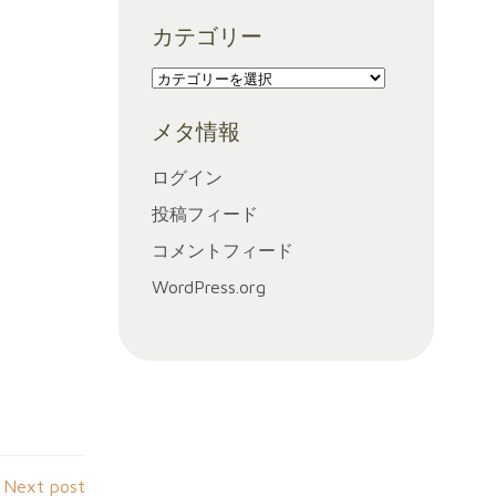
ー
カテゴリー
カ
イ
カ
ブ
テ
メタ情報
ゴ
リ
ログイン
ー
投稿フィード
コメントフィード
WordPress.org
Next post