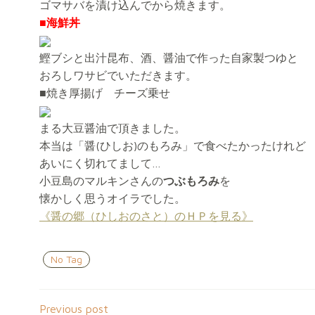
ゴマサバを漬け込んでから焼きます。
■海鮮丼
鰹ブシと出汁昆布、酒、醤油で作った自家製つゆと
おろしワサビでいただきます。
■焼き厚揚げ チーズ乗せ
まる大豆醤油で頂きました。
本当は「醤(ひしお)のもろみ」で食べたかったけれど
あいにく切れてまして…
小豆島のマルキンさんの
つぶもろみ
を
懐かしく思うオイラでした。
《醤の郷（ひしおのさと）のＨＰを見る》
No Tag
Previous post