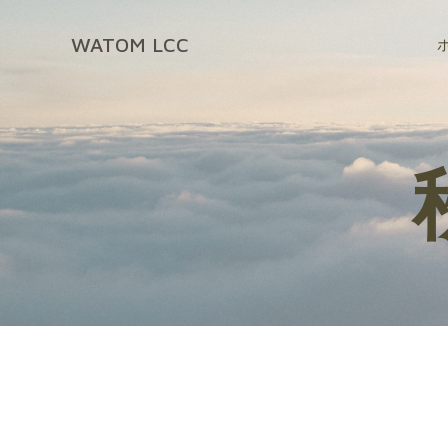
コ
ン
WATOM LCC
テ
ン
ツ
へ
ス
キ
ッ
プ