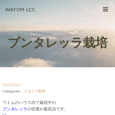
コ
WATOM LCC
ン
テ
ン
ツ
へ
プンタレッラ栽培
ス
キ
ッ
プ
19/03/2011
Categories:
イタリア野菜
ワトムのハウス内で栽培中の
プンタレッラ
の収穫が最高頂です。