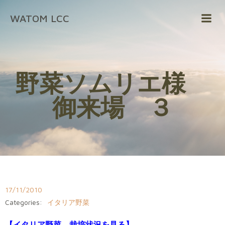
コ
WATOM LCC
ン
テ
ン
ツ
へ
野菜ソムリエ様
ス
キ
御来場 ３
ッ
プ
17/11/2010
Categories:
イタリア野菜
【イタリア野菜 栽培状況を見る】