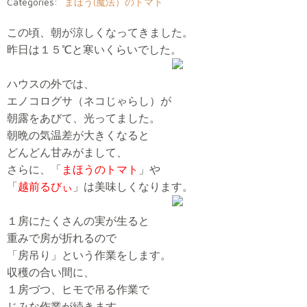
Categories:
まほう(魔法）のトマト
この頃、朝が涼しくなってきました。
昨日は１５℃と寒いくらいでした。
ハウスの外では、
エノコログサ（ネコじゃらし）が
朝露をあびて、光ってました。
朝晩の気温差が大きくなると
どんどん甘みがまして、
さらに、「
まほうのトマト
」や
「
越前るびぃ
」は美味しくなります。
１房にたくさんの実が生ると
重みで房が折れるので
「房吊り」という作業をします。
収穫の合い間に、
１房づつ、ヒモで吊る作業で
じみな作業が続きます。