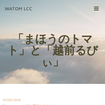
コ
WATOM LCC
ン
テ
ン
ツ
へ
「まほうのトマ
ス
キ
ト」と「越前るび
ッ
プ
ぃ」
15/09/2009