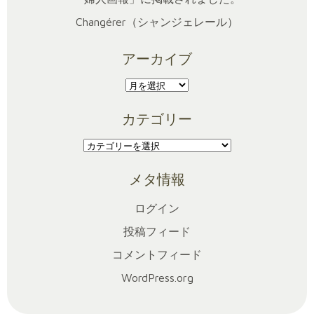
Changérer（シャンジェレール）
アーカイブ
ア
ー
カテゴリー
カ
イ
カ
ブ
テ
メタ情報
ゴ
リ
ログイン
ー
投稿フィード
コメントフィード
WordPress.org