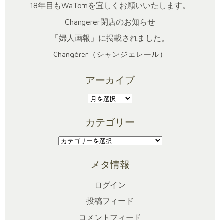
18年目もWaTomを宜しくお願いいたします。
Changerer閉店のお知らせ
「婦人画報」に掲載されました。
Changérer（シャンジェレール）
アーカイブ
ア
ー
カテゴリー
カ
イ
カ
ブ
テ
メタ情報
ゴ
リ
ログイン
ー
投稿フィード
コメントフィード