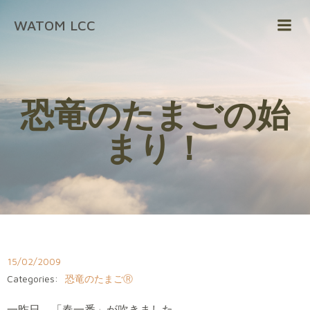
コ
WATOM LCC
ン
テ
ン
ツ
へ
恐竜のたまごの始
ス
キ
まり！
ッ
プ
15/02/2009
Categories:
恐竜のたまごⓇ
一昨日、「春一番」が吹きました。