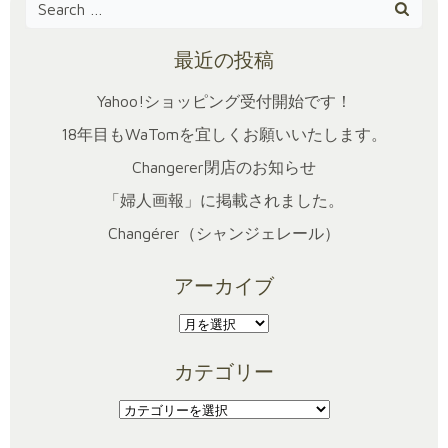
Search
for:
最近の投稿
Yahoo!ショッピング受付開始です！
18年目もWaTomを宜しくお願いいたします。
Changerer閉店のお知らせ
「婦人画報」に掲載されました。
Changérer（シャンジェレール）
アーカイブ
ア
ー
カテゴリー
カ
イ
カ
ブ
テ