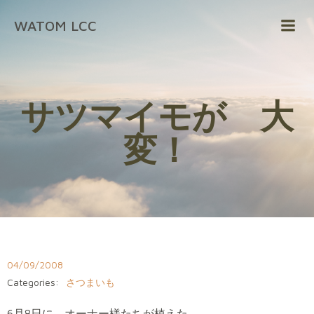
コ
WATOM LCC
ン
テ
ン
ツ
へ
サツマイモが 大
ス
キ
変！
ッ
プ
04/09/2008
Categories:
さつまいも
6月8日に、オーナー様たちが植えた